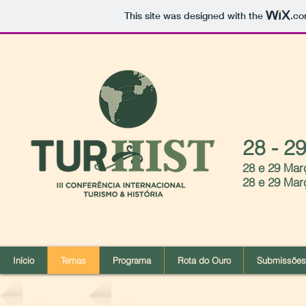
This site was designed with the
.c
28 - 2
28 e 29 Mar
28 e 29 Març
Início
Temas
Programa
Rota do Ouro
Submissões