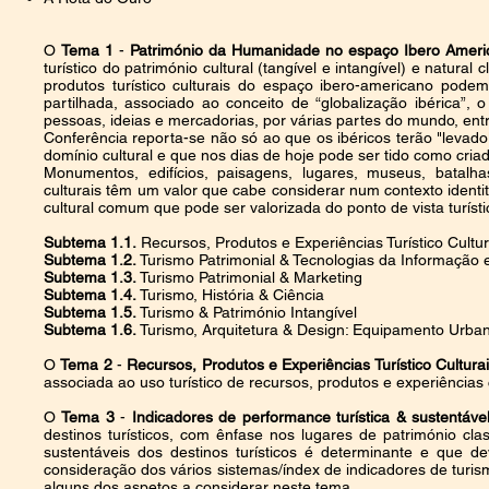
O
Tema 1
-
Património da Humanidade no espaço Ibero Amer
turístico do património cultural (tangível e intangível) e natur
produtos turístico culturais do espaço ibero-americano pode
partilhada, associado ao conceito de “globalização ibérica”,
pessoas, ideias e mercadorias, por várias partes do mundo, entr
Conferência reporta-se não só ao que os ibéricos terão "levad
domínio cultural e que nos dias de hoje pode ser tido como criado
Monumentos, edifícios, paisagens, lugares, museus, batalha
culturais têm um valor que cabe considerar num contexto identit
cultural comum que pode ser valorizada do ponto de vista turí
Subtema 1.1.
Recursos, Produtos e Experiências Turístico Cultu
Subtema 1.2.
Turismo Patrimonial & Tecnologias da Informação
Subtema 1.3.
Turismo Patrimonial & Marketing
Subtema 1.4.
Turismo, História & Ciência
Subtema 1.5.
Turismo & Património Intangível
Subtema 1.6.
Turismo, Arquitetura & Design: Equipamento Urbano
O
Tema 2
-
Recursos, Produtos e Experiências Turístico Cultura
associada ao uso turístico de recursos, produtos e experiências 
O
Tema 3
-
Indicadores de performance turística & sustentáv
destinos turísticos, com ênfase nos lugares de património c
sustentáveis dos destinos turísticos é determinante e que d
consideração dos vários sistemas/índex de indicadores de turis
alguns dos aspetos a considerar neste tema.