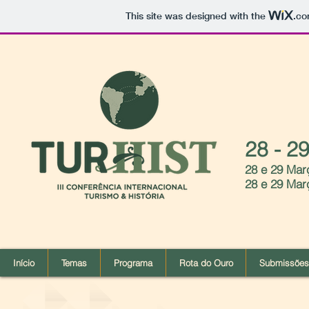
This site was designed with the
.c
28 - 2
28 e 29 Mar
28 e 29 Març
Início
Temas
Programa
Rota do Ouro
Submissões